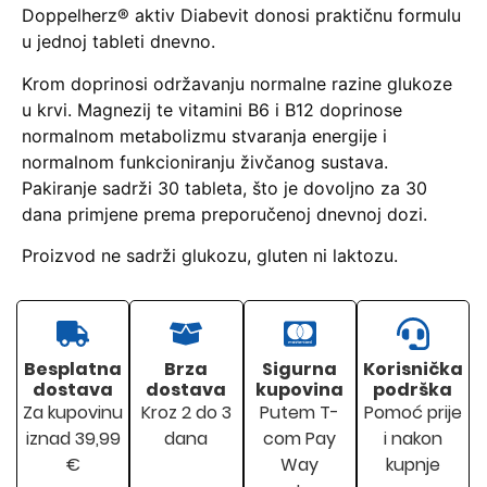
Doppelherz® aktiv Diabevit donosi praktičnu formulu
u jednoj tableti dnevno.
Krom doprinosi održavanju normalne razine glukoze
u krvi. Magnezij te vitamini B6 i B12 doprinose
normalnom metabolizmu stvaranja energije i
normalnom funkcioniranju živčanog sustava.
Pakiranje sadrži 30 tableta, što je dovoljno za 30
dana primjene prema preporučenoj dnevnoj dozi.
Proizvod ne sadrži glukozu, gluten ni laktozu.
Besplatna
Brza
Sigurna
Korisnička
dostava
dostava
kupovina
podrška
Za kupovinu
Kroz 2 do 3
Putem T-
Pomoć prije
iznad 39,99
dana
com Pay
i nakon
€
Way
kupnje