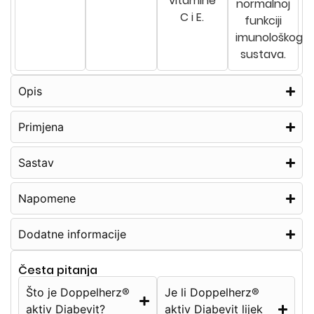
vitamine
normalnoj
C i E.
funkciji
imunološkog
sustava.
Opis
Primjena
Sastav
Napomene
Dodatne informacije
Česta pitanja
Što je Doppelherz®
Je li Doppelherz®
aktiv Diabevit?
aktiv Diabevit lijek