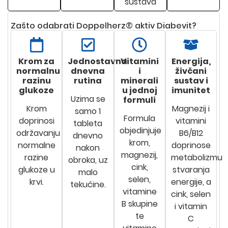
sustava
Zašto odabrati Doppelherz® aktiv Diabevit?
Krom za
Jednostavna
Vitamini
Energija,
normalnu
dnevna
i
živčani
razinu
rutina
minerali
sustav i
glukoze
u jednoj
imunitet
Uzima se
formuli
Krom
Magnezij i
samo 1
Formula
doprinosi
vitamini
tableta
objedinjuje
održavanju
B6/B12
dnevno
krom,
normalne
doprinose
nakon
magnezij,
razine
metabolizmu
obroka, uz
cink,
glukoze u
stvaranja
malo
selen,
krvi.
energije, a
tekućine.
vitamine
cink, selen
B skupine
i vitamin
te
C