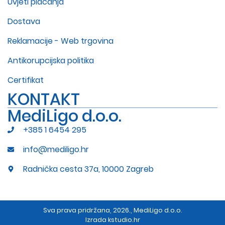
Uvjeti plaćanja
Dostava
Reklamacije - Web trgovina
Antikorupcijska politika
Certifikat
KONTAKT
MediLigo d.o.o.
+385 1 6454 295
info@mediligo.hr
Radnička cesta 37a, 10000 Zagreb
Sva prava pridržana, 2026., MediLigo d.o.o.
Izrada
kstudio.hr