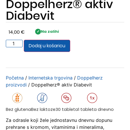
Doppelherz® aktiv
Diabevit
14,00
€
Na zalihi
Dodaj u košaricu
Početna
/
Internetska trgovina
/
Doppelherz
proizvodi
/ Doppelherz® aktiv Diabevit
1 tableta dnevno
Bez glutena
Bez laktoze
30 tableta
Za odrasle koji žele jednostavnu dnevnu dopunu
prehrane s kromom, vitaminima i mineralima,