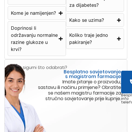
za dijabetes?
Kome je namijenjen?
Kako se uzima?
Doprinosi li
održavanju normalne
Koliko traje jedno
razine glukoze u
pakiranje?
krvi?
Niste sigurni što odabrati?
Besplatno savjetovanje
s magistrom farmacije
Imate pitanje o proizvodu,
sastavu ili načinu primjene? Obratite
se našem magistru farmacije za
Bespl
stručno savjetovanje prije kupnje.
info
telef