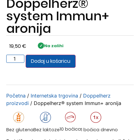
Doppelherz®
system Immun+
aronija
19,50
€
Na zalihi
Dodaj u košaricu
Početna
/
Internetska trgovina
/
Doppelherz
proizvodi
/ Doppelherz® system Immun+ aronija
10 bočica
1 bočica dnevno
Bez glutena
Bez laktoze