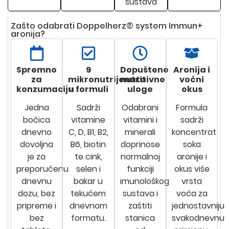
sustava
Zašto odabrati Doppelherz® system Immun+
aronija?
Spremno
9
Dopuštene
Aronija i
za
mikronutrijenata
nutritivne
voćni
konzumaciju
u formuli
uloge
okus
Jedna
Sadrži
Odabrani
Formula
bočica
vitamine
vitamini i
sadrži
dnevno
C, D, B1, B2,
minerali
koncentrat
dovoljna
B6, biotin
doprinose
soka
je za
te cink,
normalnoj
aronije i
preporučenu
selen i
funkciji
okus više
dnevnu
bakar u
imunološkog
vrsta
dozu, bez
tekućem
sustava i
voća za
pripreme i
dnevnom
zaštiti
jednostavniju
bez
formatu.
stanica
svakodnevnu