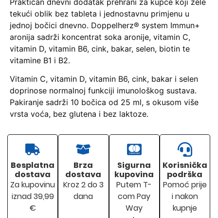
Praktičan dnevni dodatak prehrani za kupce koji žele
tekući oblik bez tableta i jednostavnu primjenu u
jednoj bočici dnevno. Doppelherz® system Immun+
aronija sadrži koncentrat soka aronije, vitamin C,
vitamin D, vitamin B6, cink, bakar, selen, biotin te
vitamine B1 i B2.
Vitamin C, vitamin D, vitamin B6, cink, bakar i selen
doprinose normalnoj funkciji imunološkog sustava.
Pakiranje sadrži 10 bočica od 25 ml, s okusom više
vrsta voća, bez glutena i bez laktoze.
Besplatna
Brza
Sigurna
Korisnička
dostava
dostava
kupovina
podrška
Za kupovinu
Kroz 2 do 3
Putem T-
Pomoć prije
iznad 39,99
dana
com Pay
i nakon
€
Way
kupnje