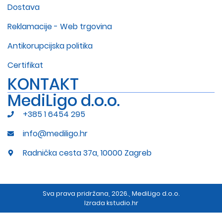
Dostava
Reklamacije - Web trgovina
Antikorupcijska politika
Certifikat
KONTAKT
MediLigo d.o.o.
+385 1 6454 295
info@mediligo.hr
Radnička cesta 37a, 10000 Zagreb
Sva prava pridržana, 2026., MediLigo d.o.o.
Izrada
kstudio.hr