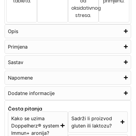
tableta.
od
primjenu.
oksidativnog
stresa.
Opis
Primjena
Sastav
Napomene
Dodatne informacije
Česta pitanja
Kako se uzima
Sadrži li proizvod
Doppelherz® system
gluten ili laktozu?
Immun+ aronija?