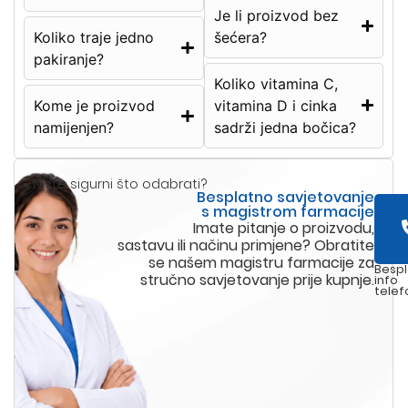
Je li proizvod bez
Koliko traje jedno
šećera?
pakiranje?
Koliko vitamina C,
Kome je proizvod
vitamina D i cinka
namijenjen?
sadrži jedna bočica?
Niste sigurni što odabrati?
Besplatno savjetovanje
s magistrom farmacije
Imate pitanje o proizvodu,
sastavu ili načinu primjene? Obratite
se našem magistru farmacije za
Bespl
stručno savjetovanje prije kupnje.
info
telef