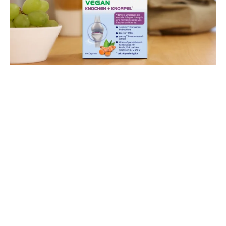
Doppelherz brend
Doppelherz - zdravlje za
cijelu obitelj