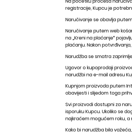
Na početku procesa naručivan
registracije, Kupcu je potreb
Naručivanje se obavlja putem 
Naručivanje putem web košari
na „Kreni na plaćanje“ pojavl
plaćanju. Nakon potvrđivanja
Narudžba se smatra zaprimlj
Ugovor o kupoprodaji proizvod
narudžbi na e-mail adresu Ku
Kupnjom proizvoda putem Int
obavijesti i slijedom toga pr
Svi proizvodi dostupni za naru
isporuku Kupcu. Ukoliko se do
najkraćem mogućem roku, a na
Kako bi narudžba bila važeća,