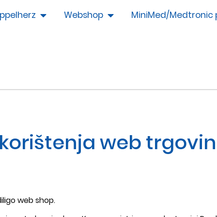
ppelherz
Webshop
MiniMed/Medtronic 
 korištenja web trgovi
iligo web shop.