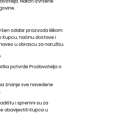
avatelja. Nakon izvršene
govine.
ršen odabir proizvoda klikom
 o Kupcu, načinu dostave i
c naveo u obrascu za naružbu.
.
mitka potvrde Prodavatelja o
 na znanje sve navedene
.
ladištu i spremni su za
e obavijestiti Kupca u