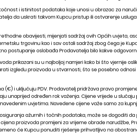
čnost i istinitost podataka koje unosi u obrazac za naruč
elja da uskrati takvom Kupcu pristup ili ostvarenje usluga
rethodne obavijesti, mijenjati sadržaj ovih Općih uvjeta, aso
netsku trgovinu kao i sav ostali sadržaj zbog čega je Kup
otno postupanje oslobađa Prodavatelja bilo kakve odgovorno
izvoda prikazani su u najboljoj namjeri kako bi što vjernije os
ti izgledu proizvoda u stvarnosti, što se posebno odnosi na 
ma (€) i uključuju PDV. Prodavatelj pridržava pravo promjene
ju unaprijed određen rok važenja. Cijene vrijede u slučaju
e navedenim uvjetima. Navedene cijene važe samo za kupnju 
osiguranja ažurnih i točnih podataka, može se dogoditi da p
 se cijena proizvoda promijeni za vrijeme obrade narudžbe, 
remeno će Kupcu ponuditi rješenje prihvatljivo na obostran