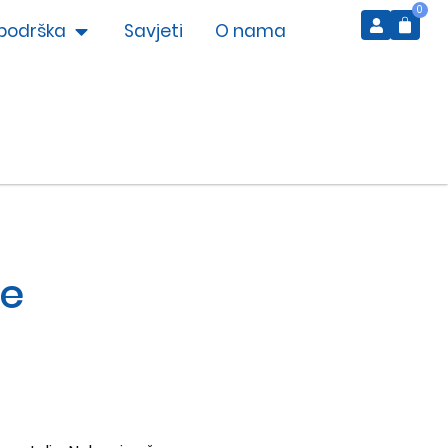
0
podrška
Savjeti
O nama
ne