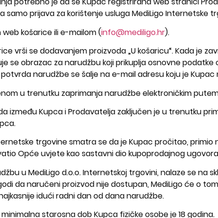
ja potrebno je da se Kupac registrirana web stranici Prod
na samo prijava za korištenje usluga MediLigo Internetske tr
web košarice ili e-mailom (
info@mediligo.hr
).
ce vrši se dodavanjem proizvoda „U košaricu“. Kada je zav
juje se obrazac za narudžbu koji prikuplja osnovne podatke
, potvrda narudžbe se šalje na e-mail adresu koju je Kupa
enom u trenutku zaprimanja narudžbe elektroničkim putem
a između Kupca i Prodavatelja zaključen je u trenutku pri
pca.
ernetske trgovine smatra se da je Kupac pročitao, primio
ihvatio Opće uvjete kao sastavni dio kupoprodajnog ugovora
džbu u MediLigo d.o.o. Internetskoj trgovini, nalaze se na sk
godi da naručeni proizvod nije dostupan, MediLigo će o tom
jkasnije idući radni dan od dana narudžbe.
 minimalna starosna dob Kupca fizičke osobe je 18 godina.