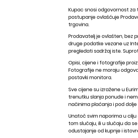
Kupac snosi odgovornost za to
postupanje ovlašćuje Prodavat
trgovina.
Prodavatelj je ovlašten, bez p
druge podatke vezane uz Inter
pregledati sadržaj iste. Supr
Opisi, cijene i fotografije pro
Fotografije ne moraju odgovara
postavki monitora.
Sve cijene su izražene u Euri
trenutku slanja ponude i nema
načinima plaćanja i pod dolj
Unatoč svim naporima u cilju 
tom slučaju, ili u slučaju da
odustajanje od kupnje i istov