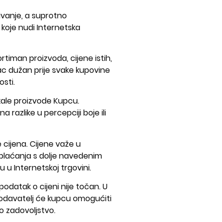
ivanje, a suprotno
 koje nudi Internetska
rtiman proizvoda, cijene istih,
ac dužan prije svake kupovine
sti.
likale proizvode Kupcu.
razlike u percepciji boje ili
 cijena. Cijene važe u
 plaćanja s dolje navedenim
u Internetskoj trgovini.
odatak o cijeni nije točan. U
Prodavatelj će kupcu omogućiti
o zadovoljstvo.