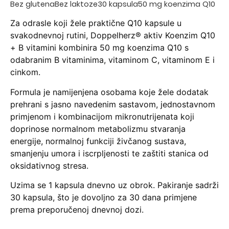
30 kapsula
Bez glutena
Bez laktoze
50 mg koenzima Q10
Za odrasle koji žele praktične Q10 kapsule u
svakodnevnoj rutini, Doppelherz® aktiv Koenzim Q10
+ B vitamini kombinira 50 mg koenzima Q10 s
odabranim B vitaminima, vitaminom C, vitaminom E i
cinkom.
Formula je namijenjena osobama koje žele dodatak
prehrani s jasno navedenim sastavom, jednostavnom
primjenom i kombinacijom mikronutrijenata koji
doprinose normalnom metabolizmu stvaranja
energije, normalnoj funkciji živčanog sustava,
smanjenju umora i iscrpljenosti te zaštiti stanica od
oksidativnog stresa.
Uzima se 1 kapsula dnevno uz obrok. Pakiranje sadrži
30 kapsula, što je dovoljno za 30 dana primjene
prema preporučenoj dnevnoj dozi.