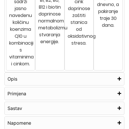
B1, B2, B6,
sadrži
cink
dnevno, a
B12 i biotin
jasno
doprinose
pakiranje
doprinose
navedenu
zaštiti
traje 30
normalnom
količinu
stanica
dana.
metabolizmu
koenzima
od
stvaranja
Q10 u
oksidativnog
energije.
kombinaciji
stresa.
s
vitaminima
i cinkom.
Opis
Primjena
Sastav
Napomene