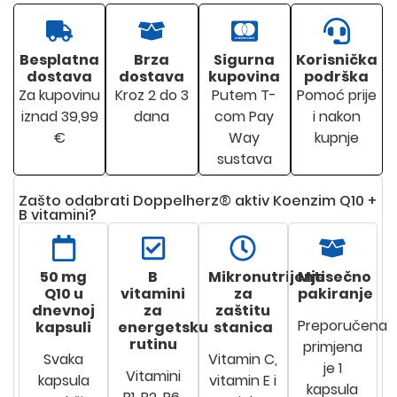
Besplatna
Brza
Sigurna
Korisnička
dostava
dostava
kupovina
podrška
Za kupovinu
Kroz 2 do 3
Putem T-
Pomoć prije
iznad 39,99
dana
com Pay
i nakon
€
Way
kupnje
sustava
Zašto odabrati Doppelherz® aktiv Koenzim Q10 +
B vitamini?
50 mg
B
Mikronutrijenti
Mjesečno
Q10 u
vitamini
za
pakiranje
dnevnoj
za
zaštitu
Preporučena
kapsuli
energetsku
stanica
rutinu
primjena
Svaka
Vitamin C,
je 1
Vitamini
kapsula
vitamin E i
kapsula