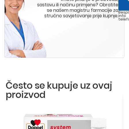
sastavu ili načinu primjene? Obratite
se našem magistru farmacije za
Bespl
stručno savjetovanje prije kupnje.
info
telef
Često se kupuje uz ovaj
proizvod