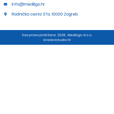
info@mediligo.hr
Radnička cesta 37a, 10000 Zagreb
Sva prava pridržana, 2026., MediLigo d.o.o.
Izrada
kstudio.hr