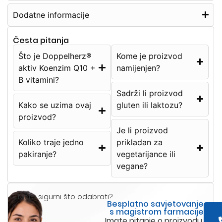
Dodatne informacije
Česta pitanja
Što je Doppelherz®
Kome je proizvod
aktiv Koenzim Q10 +
namijenjen?
B vitamini?
Sadrži li proizvod
Kako se uzima ovaj
gluten ili laktozu?
proizvod?
Je li proizvod
Koliko traje jedno
prikladan za
pakiranje?
vegetarijance ili
vegane?
Niste sigurni što odabrati?
Besplatno savjetovanje
s magistrom farmacije
Imate pitanje o proizvodu,