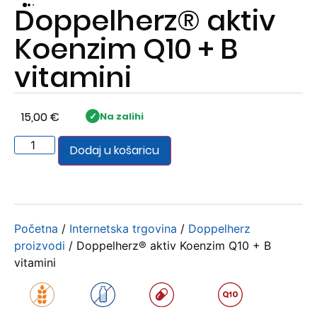
Doppelherz® aktiv
Koenzim Q10 + B
vitamini
15,00
€
Na zalihi
Dodaj u košaricu
Početna
/
Internetska trgovina
/
Doppelherz
proizvodi
/ Doppelherz® aktiv Koenzim Q10 + B
vitamini