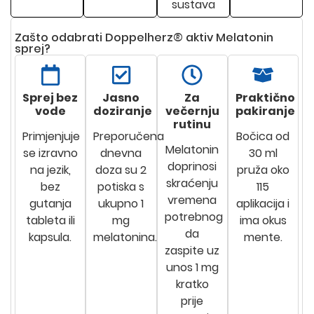
sustava
Zašto odabrati Doppelherz® aktiv Melatonin
sprej?
Sprej bez
Jasno
Za
Praktično
vode
doziranje
večernju
pakiranje
rutinu
Primjenjuje
Preporučena
Bočica od
Melatonin
se izravno
dnevna
30 ml
doprinosi
na jezik,
doza su 2
pruža oko
skraćenju
bez
potiska s
115
vremena
gutanja
ukupno 1
aplikacija i
potrebnog
tableta ili
mg
ima okus
da
kapsula.
melatonina.
mente.
zaspite uz
unos 1 mg
kratko
prije