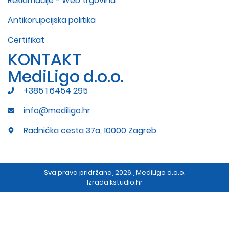
Reklamacije - Web trgovina
Antikorupcijska politika
Certifikat
KONTAKT
MediLigo d.o.o.
+385 1 6454 295
info@mediligo.hr
Radnička cesta 37a, 10000 Zagreb
Sva prava pridržana, 2026., MediLigo d.o.o.
Izrada
kstudio.hr