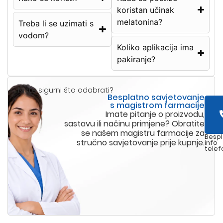
koristan učinak
melatonina?
Treba li se uzimati s
vodom?
Koliko aplikacija ima
pakiranje?
Niste sigurni što odabrati?
Besplatno savjetovanje
s magistrom farmacije
Imate pitanje o proizvodu,
sastavu ili načinu primjene? Obratite
se našem magistru farmacije za
Bespl
stručno savjetovanje prije kupnje.
info
telef