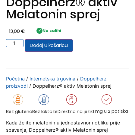
Doppelherz® aktiv
Melatonin sprej
13,00
€
Na zalihi
Dodaj u košaricu
Početna
/
Internetska trgovina
/
Doppelherz
proizvodi
/ Doppelherz® aktiv Melatonin sprej
1 mg u 2 potiska
Bez glutena
Bez laktoze
Direktno na jezik
Kada želite melatonin u jednostavnom obliku prije
spavanja, Doppelherz® aktiv Melatonin sprej