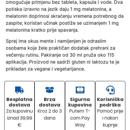
omogućuje primjenu bez tableta, kapsula i vode. Dva
potiska izravno na jezik daju 1 mg melatonina, a
melatonin doprinosi skraćenju vremena potrebnog da
zaspite; koristan učinak postiže se uzimanjem 1 mg
melatonina kratko prije spavanja.
Sprej ima okus mente i namijenjen je odraslim
osobama koje žele praktičan dodatak prehrani za
večernju rutinu. Pakiranje od 30 ml pruža oko 115
aplikacija. Proizvod ne sadrži gluten ni laktozu te je
prikladan za vegane i vegetarijance.
Besplatna
Brza
Sigurna
Korisnička
dostava
dostava
kupovina
podrška
Za kupovinu
Kroz 2 do 3
Putem T-
Pomoć prije
iznad 39,99
dana
com Pay
i nakon
€
Way
kupnje