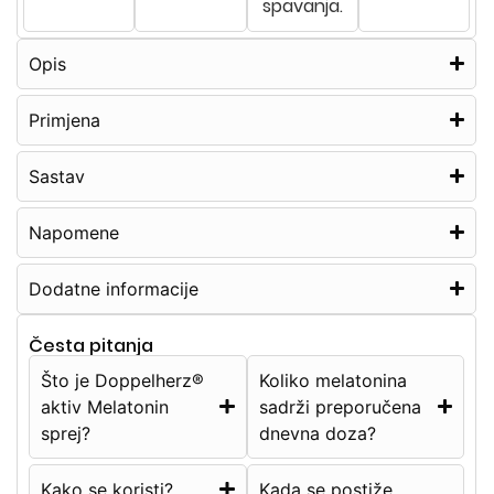
spavanja.
Opis
Primjena
Sastav
Napomene
Dodatne informacije
Česta pitanja
Što je Doppelherz®
Koliko melatonina
aktiv Melatonin
sadrži preporučena
sprej?
dnevna doza?
Kako se koristi?
Kada se postiže