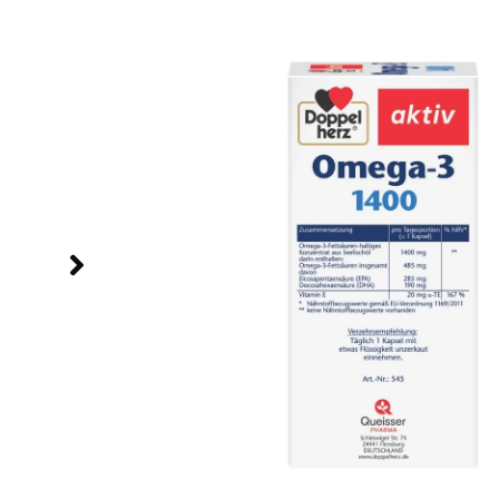
Početna
/
Internetska trgovina
/
Doppelherz proizv
aktiv Omega-3 1400
Doppelherz aktiv
Omega-3 1400
Za jednostavnu dnevnu omega-3 rutinu: Dopp
Omega-3 1400 donosi 1400 mg ulja morske ri
285 mg EPA, 190 mg DHA i vitamin E.
Uzima se samo 1 kapsula dnevno, bez žvakan
EPA i DHA doprinose normalnoj funkciji srca;
postiže se dnevnim unosom 250 mg EPA i D
120 kapsula za 120 dana.
Bez glutena
Bez laktoze
EPA + DHA
1400 mg ulja 