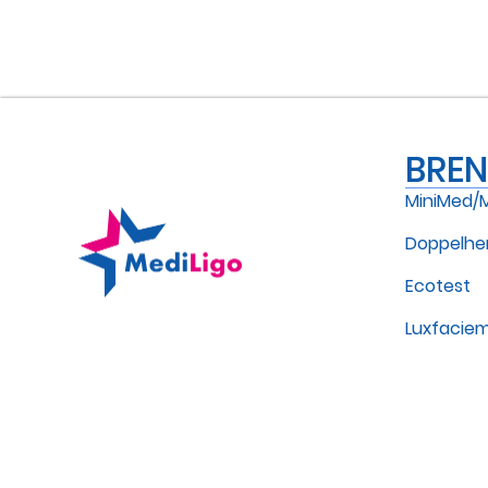
BRE
MiniMed/
Doppelhe
Ecotest
Luxfacie