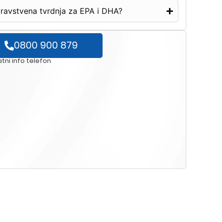
dravstvena tvrdnja za EPA i DHA?
0800 900 879
tni info telefon