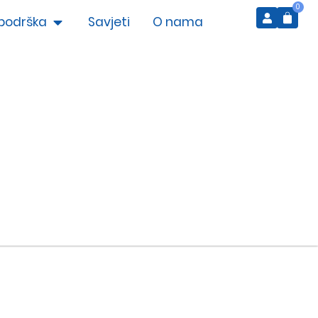
0
podrška
Savjeti
O nama