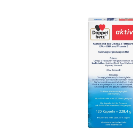
odi
/ Doppelherz
elherz aktiv
be po kapsuli, uz
ja, s tekućinom.
 koristan učinak
HA.
morske ribe