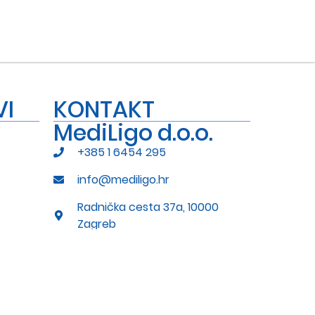
VI
KONTAKT
MediLigo d.o.o.
+385 1 6454 295
info@mediligo.hr
Radnička cesta 37a, 10000
Zagreb