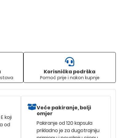
a
Korisnička podrška
stava
Pomoć prije i nakon kupnje
Veće pakiranje, bolji
omjer
E koji
Pakiranje od 120 kapsula
ca od
prikladno je za dugotrajniju
primjenu i povoljniju cijenu