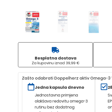
Besplatna dostava
Za kupovinu iznad 39,99 €
Zašto odabrati Doppelherz aktiv Omega-3 
Jedna kapsula dnevno
2
Jednostavna primjena
Sv
olakšava redovitu omega-3
EP
rutinu bez dodatnog
om