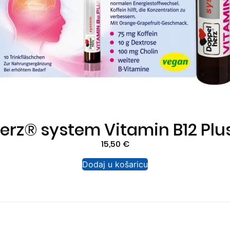
rz® system Vitamin B12 Plu
15,50
€
Dodaj u košaricu