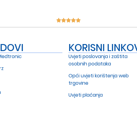
NDOVI
KORISNI LINKO
Medtronic
Uvjeti poslovanja i zaštita
osobnih podataka
rz
Opći uvjeti korištenja web
trgovine
m
Uvjeti plaćanja
Dostava
Reklamacije - Web trgovina
Antikorupcijska politika