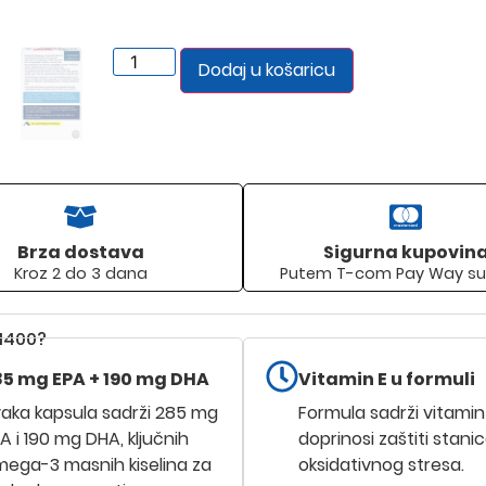
39,50
€
Na zalihi
Dodaj u košaricu
Brza dostava
Sigurna kupovin
Kroz 2 do 3 dana
Putem T-com Pay Way su
1400?
85 mg EPA + 190 mg DHA
Vitamin E u formuli
aka kapsula sadrži 285 mg
Formula sadrži vitamin 
A i 190 mg DHA, ključnih
doprinosi zaštiti stani
ega-3 masnih kiselina za
oksidativnog stresa.