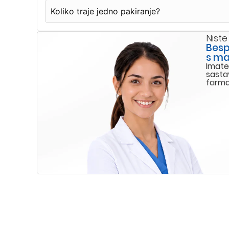
Koliko traje jedno pakiranje?
Niste
Besp
s ma
Imate
sasta
farma