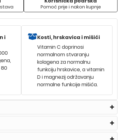
a
Korisnička podrška
stava
Pomoć prije i nakon kupnje
 i
Kosti, hrskavica i mišići
Vitamin C doprinosi
.000
normalnom stvaranju
gena,
kolagena za normalnu
 80
funkciju hrskavice, a vitamin
D i magnezij održavanju
normalne funkcije mišića.