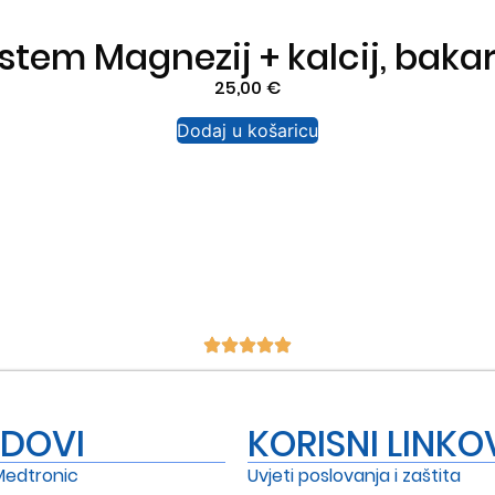
tem Magnezij + kalcij, bak
25,00
€
Dodaj u košaricu
NDOVI
KORISNI LINKO
Medtronic
Uvjeti poslovanja i zaštita