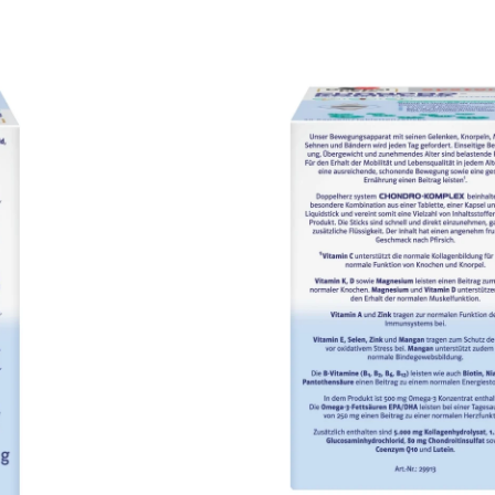
odi
/ Doppelherz®
stem
eks
rganiziran dodatak
oitinom, omega 3
jenjen je
ičnom obliku: 1
anje sadrži 30
laniranje.
 bez dodatne
z obrok s dovoljno