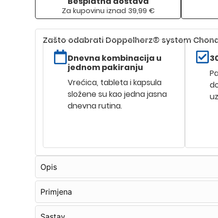
Besplatna dostava
Za kupovinu iznad 39,99 €
Zašto odabrati Doppelherz® system Chon
Dnevna kombinacija u
3
jednom pakiranju
Pa
Vrećica, tableta i kapsula
do
složene su kao jedna jasna
uz
dnevna rutina.
Opis
Primjena
Sastav