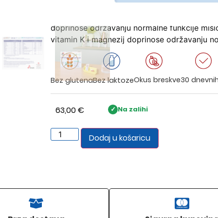
Vitamin C doprinosi normalnom stvaranju ko
normalnu funkciju kostiju i hrskavice. Vitamin
doprinose održavanju normalne funkcije mišić
vitamin K i magnezij doprinose održavanju no
30 dnevni
Okus breskve
Bez glutena
Bez laktoze
63,00
€
Na zalihi
Dodaj u košaricu