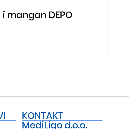
ar i mangan DEPO
VI
KONTAKT
MediLigo d.o.o.