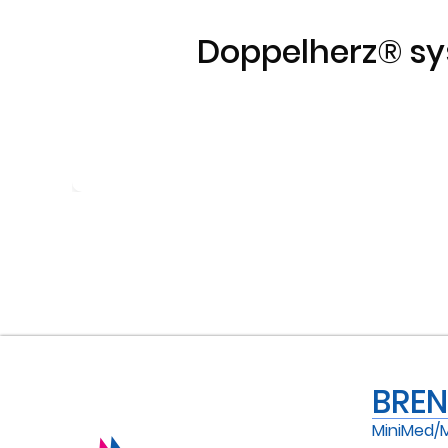
Doppelherz® sys
BRE
MiniMed/