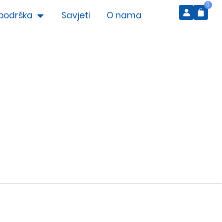
0
podrška
Savjeti
O nama