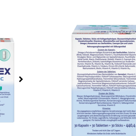
Početna
/
Internetska trgovina
/
Doppelherz proizv
system Chondro-kompleks
Doppelherz® sy
Chondro-kompl
3 u 1 kombinacija za kupce koji žele jasno o
prehrani s kolagenom, glukozaminom, kondr
masnim kiselinama, vitaminima i mineralima.
Doppelherz® system Chondro-kompleks nami
odraslima koji traže chondro formulu u prakt
vrećica + 1 tableta + 1 kapsula dnevno. Pakir
dnevnih doza, pa je primjena jednostavna za p
Vrećica s okusom breskve uzima se izravno,
tekućine, dok se tableta i kapsula uzimaju u
tekućine.