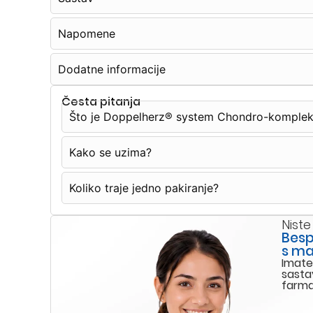
Napomene
Dodatne informacije
Česta pitanja
Što je Doppelherz® system Chondro-komplek
Kako se uzima?
Koliko traje jedno pakiranje?
Niste
Besp
s ma
Imate
sasta
farma