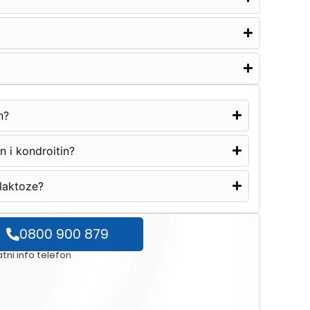
n?
n i kondroitin?
 laktoze?
0800 900 879
tni info telefon