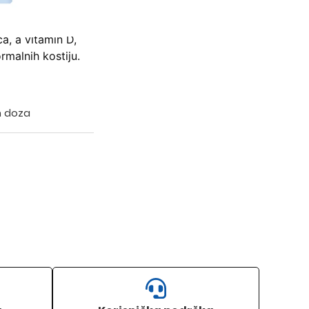
lagena za
 D i magnezij
a, a vitamin D,
rmalnih kostiju.
h doza