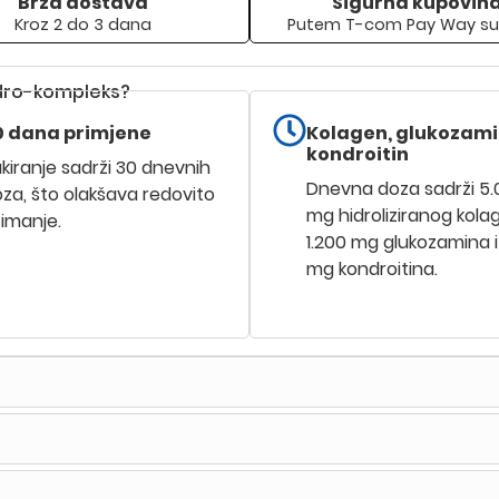
Brza dostava
Sigurna kupovin
Kroz 2 do 3 dana
Putem T-com Pay Way su
dro-kompleks?
0 dana primjene
Kolagen, glukozamin
kondroitin
kiranje sadrži 30 dnevnih
Dnevna doza sadrži 5
za, što olakšava redovito
mg hidroliziranog kola
imanje.
1.200 mg glukozamina i
mg kondroitina.