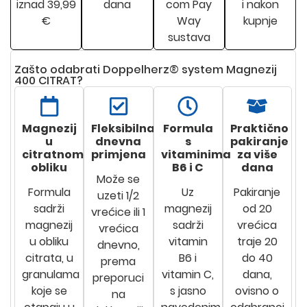
iznad 39,99
dana
com Pay
i nakon
€
Way
kupnje
sustava
Zašto odabrati Doppelherz® system Magnezij
400 CITRAT?
Magnezij
Fleksibilna
Formula
Praktično
u
dnevna
s
pakiranje
citratnom
primjena
vitaminima
za više
obliku
B6 i C
dana
Može se
Formula
Uz
Pakiranje
uzeti 1/2
sadrži
magnezij
od 20
vrećice ili 1
magnezij
sadrži
vrećica
vrećica
u obliku
vitamin
traje 20
dnevno,
citrata, u
B6 i
do 40
prema
granulama
vitamin C,
dana,
preporuci
koje se
s jasno
ovisno o
na