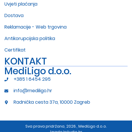
Uvjeti plaćanja
Dostava
Reklamacije - Web trgovina
Antikorupcijska politika
Certifikat
KONTAKT
MediLigo d.o.o.
+385 1 6454 295
info@mediligo.hr
Radnička cesta 37a, 10000 Zagreb
Sva prava pridržana, 2026., MediLigo d.o.o.
Izrada
kstudio.hr