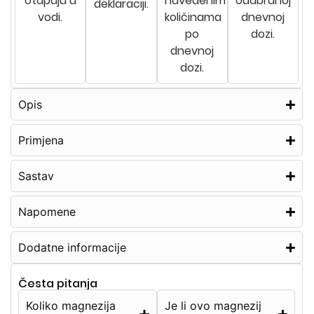
otapaju u
navedenim
odabranoj
deklaraciji.
vodi.
količinama
dnevnoj
po
dozi.
dnevnoj
dozi.
Opis
Primjena
Sastav
Napomene
Dodatne informacije
Česta pitanja
Koliko magnezija
Je li ovo magnezij