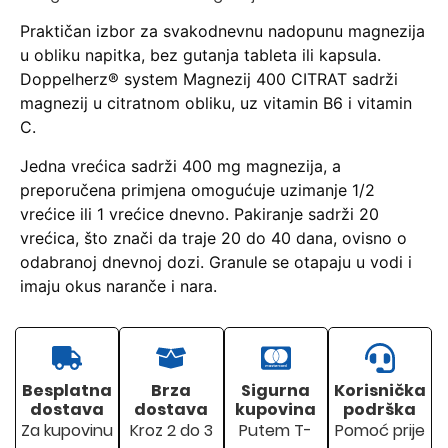
Praktičan izbor za svakodnevnu nadopunu magnezija
u obliku napitka, bez gutanja tableta ili kapsula.
Doppelherz® system Magnezij 400 CITRAT sadrži
magnezij u citratnom obliku, uz vitamin B6 i vitamin
C.
Jedna vrećica sadrži 400 mg magnezija, a
preporučena primjena omogućuje uzimanje 1/2
vrećice ili 1 vrećice dnevno. Pakiranje sadrži 20
vrećica, što znači da traje 20 do 40 dana, ovisno o
odabranoj dnevnoj dozi. Granule se otapaju u vodi i
imaju okus naranče i nara.
Besplatna
Brza
Sigurna
Korisnička
dostava
dostava
kupovina
podrška
Za kupovinu
Kroz 2 do 3
Putem T-
Pomoć prije