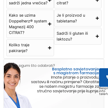
sadrži jedna vrećica?
citrat?
Kako se uzima
Je li proizvod u
Doppelherz® system
tabletama?
Magnezij 400
CITRAT?
Sadrži li gluten ili
laktozu?
Koliko traje
pakiranje?
Niste sigurni što odabrati?
Besplatno savjetovanje
s magistrom farmacije
Imate pitanje o proizvodu,
sastavu ili načinu primjene? Obratite
se našem magistru farmacije za
Bespl
stručno savjetovanje prije kupnje.
info
telef