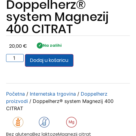
Doppelherz®
system Magnezij
400 CITRAT
20,00
€
Na zalihi
Dodaj u košaricu
Početna
/
Internetska trgovina
/
Doppelherz
proizvodi
/ Doppelherz® system Magnezij 400
CITRAT
Magnezij citrat
Bez glutena
Bez laktoze