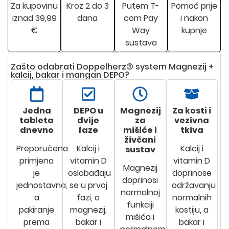
Za kupovinu
Kroz 2 do 3
Putem T-
Pomoć prije
iznad 39,99
dana
com Pay
i nakon
€
Way
kupnje
sustava
Zašto odabrati Doppelherz® system Magnezij +
kalcij, bakar i mangan DEPO?
Jedna
DEPO u
Magnezij
Za kosti i
tableta
dvije
za
vezivna
dnevno
faze
mišiće i
tkiva
živčani
Preporučena
Kalcij i
Kalcij i
sustav
primjena
vitamin D
vitamin D
Magnezij
je
oslobađaju
doprinose
doprinosi
jednostavna,
se u prvoj
održavanju
normalnoj
a
fazi, a
normalnih
funkciji
pakiranje
magnezij,
kostiju, a
mišića i
prema
bakar i
bakar i