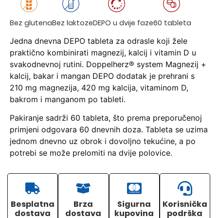
Bez glutena
Bez laktoze
DEPO u dvije faze
60 tableta
Jedna dnevna DEPO tableta za odrasle koji žele
praktično kombinirati magnezij, kalcij i vitamin D u
svakodnevnoj rutini. Doppelherz® system Magnezij +
kalcij, bakar i mangan DEPO dodatak je prehrani s
210 mg magnezija, 420 mg kalcija, vitaminom D,
bakrom i manganom po tableti.
Pakiranje sadrži 60 tableta, što prema preporučenoj
primjeni odgovara 60 dnevnih doza. Tableta se uzima
jednom dnevno uz obrok i dovoljno tekućine, a po
potrebi se može prelomiti na dvije polovice.
Besplatna
Brza
Sigurna
Korisnička
dostava
dostava
kupovina
podrška