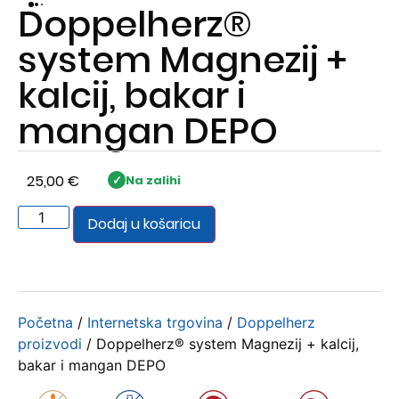
Doppelherz®
system Magnezij +
kalcij, bakar i
mangan DEPO
25,00
€
Na zalihi
Dodaj u košaricu
Početna
/
Internetska trgovina
/
Doppelherz
proizvodi
/ Doppelherz® system Magnezij + kalcij,
bakar i mangan DEPO