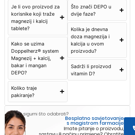
Je li ovo proizvod za
Što znači DEPO u
korisnike koji traže
dvije faze?
magnezij i kalcij
tablete?
Kolika je dnevna
doza magnezija i
Kako se uzima
kalcija u ovom
Doppelherz® system
proizvodu?
Magnezij + kalcij,
bakar i mangan
Sadrži li proizvod
DEPO?
vitamin D?
Koliko traje
pakiranje?
Niste sigurni što odabrati?
Besplatno savjetovanje
s magistrom farmacije
Imate pitanje o proizvodu,
sastavu ili načinu primjene? Obratite