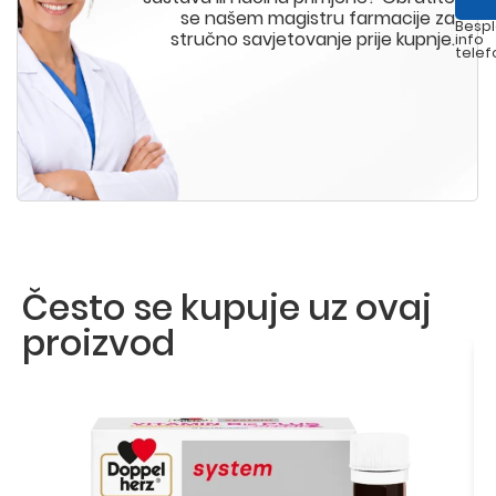
se našem magistru farmacije za
Bespl
stručno savjetovanje prije kupnje.
info
telef
Često se kupuje uz ovaj
proizvod