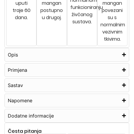
normalnom
uputi
mangan
mangan
funkcioniranju
traje 60
postupno
povezani
živčanog
dana.
u drugoj.
su s
sustava.
normalnim
vezivnim
tkivima.
Opis
Primjena
Sastav
Napomene
Dodatne informacije
Česta pitanja