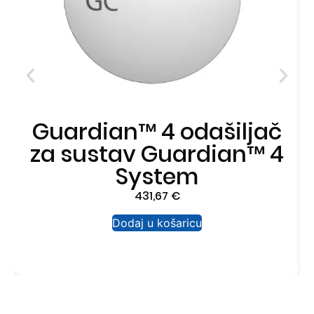
Guardian™ 4 odašiljač
za sustav Guardian™ 4
System
431,67
€
Dodaj u košaricu