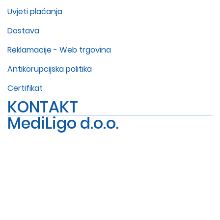
Uvjeti plaćanja
Dostava
Reklamacije - Web trgovina
Antikorupcijska politika
Certifikat
KONTAKT
MediLigo d.o.o.
+385 1 6454 295
info@mediligo.hr
Radnička cesta 37a, 10000 Zagreb
Sva prava pridržana, 2026., MediLigo d.o.o.