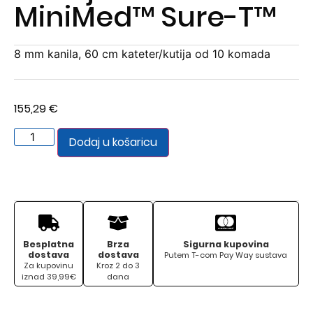
MiniMed™ Sure-T™
8 mm kanila, 60 cm kateter/kutija od 10 komada
155,29
€
Dodaj u košaricu
Besplatna
Brza
Sigurna kupovina
dostava
dostava
Putem T-com Pay Way sustava
Za kupovinu
Kroz 2 do 3
iznad 39,99€
dana