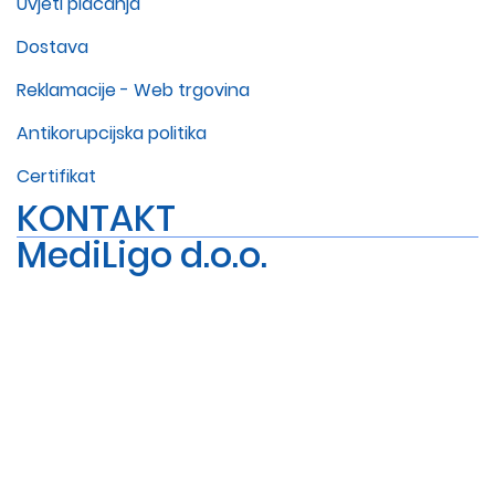
Uvjeti plaćanja
Dostava
Reklamacije - Web trgovina
Antikorupcijska politika
Certifikat
KONTAKT
MediLigo d.o.o.
+385 1 6454 295
info@mediligo.hr
Radnička cesta 37a, 10000 Zagreb
Sva prava pridržana, 2026., MediLigo d.o.o.
Izrada
kstudio.hr