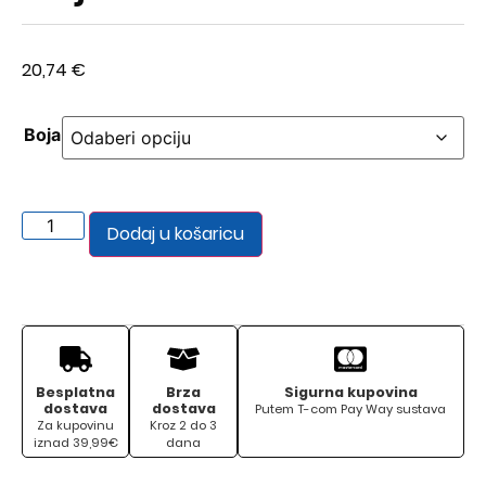
20,74
€
Boja
Dodaj u košaricu
Besplatna
Brza
Sigurna kupovina
dostava
dostava
Putem T-com Pay Way sustava
Za kupovinu
Kroz 2 do 3
iznad 39,99€
dana