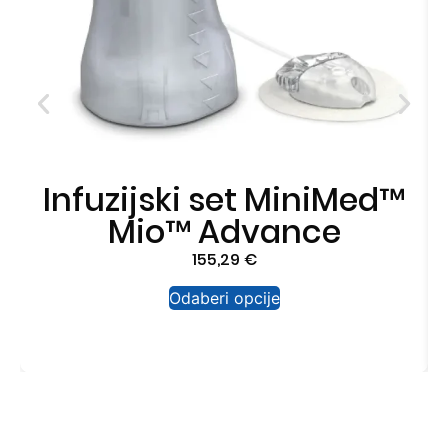
Infuzijski set MiniMed™
Mio™ Advance
155,29
€
Odaberi opcije