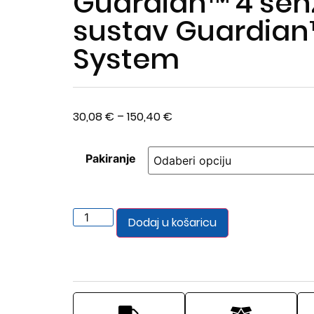
Guardian™ 4 sen
sustav Guardian
System
30,08
€
–
150,40
€
Pakiranje
Dodaj u košaricu