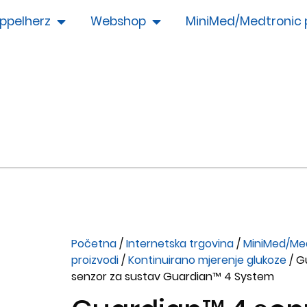
ppelherz
Webshop
MiniMed/Medtronic 
Početna
/
Internetska trgovina
/
MiniMed/Me
proizvodi
/
Kontinuirano mjerenje glukoze
/ G
senzor za sustav Guardian™ 4 System