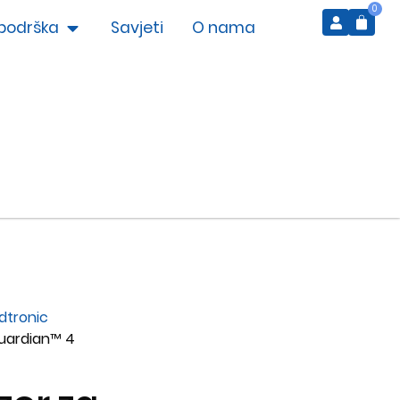
0
podrška
Savjeti
O nama
dtronic
uardian™ 4