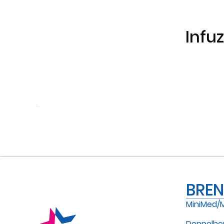
Infu
BRE
MiniMed/
Doppelhe