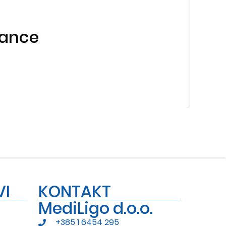
vance
VI
KONTAKT
MediLigo d.o.o.
+385 1 6454 295