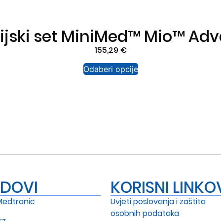
zijski set MiniMed™ Mio™ Ad
155,29
€
Odaberi opcije
NDOVI
KORISNI LINKO
Medtronic
Uvjeti poslovanja i zaštita
osobnih podataka
rz