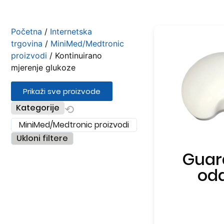
Početna
/
Internetska
trgovina
/
MiniMed/Medtronic
proizvodi
/ Kontinuirano
mjerenje glukoze
Prikaži sve proizvode
⟲
Kategorije
MiniMed/Medtronic proizvodi
Ukloni filtere
Guar
oda