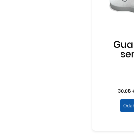
Gua
se
30,08
Odab