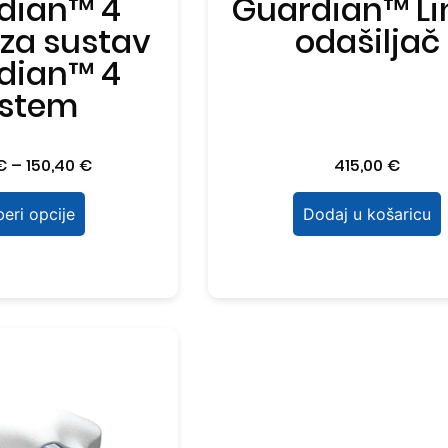
dian™ 4
Guardian™ Li
 za sustav
odašiljač
dian™ 4
stem
€
–
150,40
€
415,00
€
eri opcije
Dodaj u košaricu