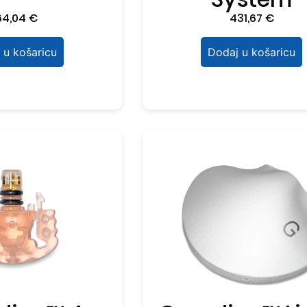
64,04
€
431,67
€
 u košaricu
Dodaj u košaricu