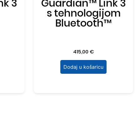
nk 3
Guardian™ Link 3
s tehnologijom
Bluetooth™
415,00
€
Dodaj u košaricu