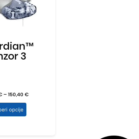
rdian™
nzor 3
€
–
150,40
€
eri opcije