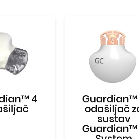
dian™ 4
Guardian™
šiljač
odašiljač z
sustav
Guardian™
System