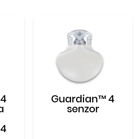
 4
Guardian™ 4
a
senzor
 4