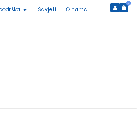
0
podrška
Savjeti
O nama