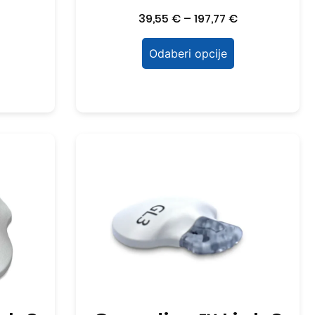
39,55
€
–
197,77
€
Odaberi opcije