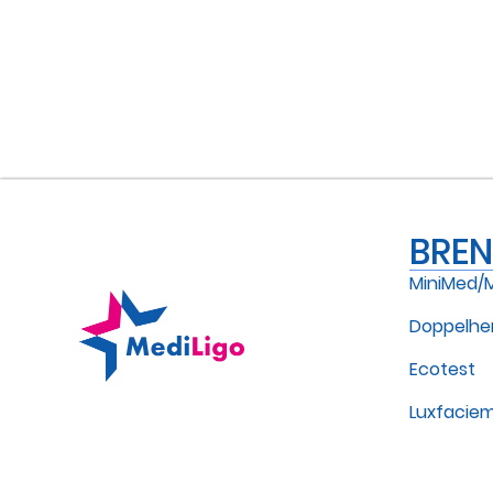
BRE
MiniMed/
Doppelhe
Ecotest
Luxfacie