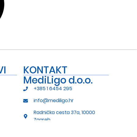
VI
KONTAKT
MediLigo d.o.o.
+385 1 6454 295
info@mediligo.hr
Radnička cesta 37a, 10000
Zagreb