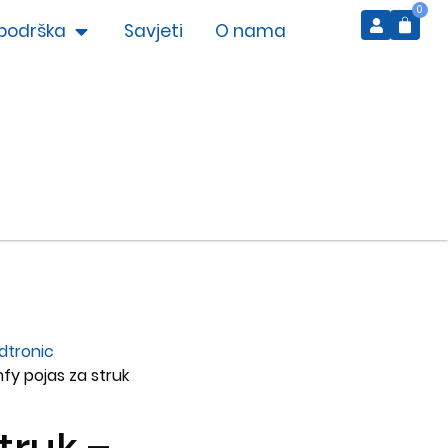
0
podrška
Savjeti
O nama
dtronic
fy pojas za struk