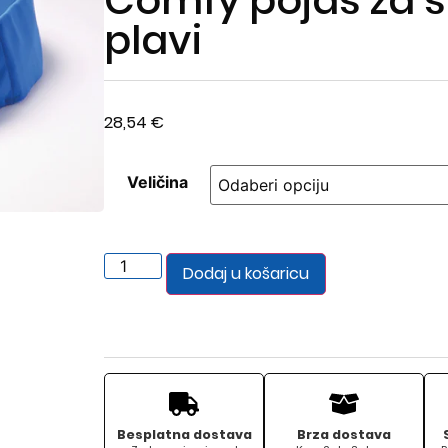
Comfy pojas za s
plavi
28,54
€
Veličina
Dodaj u košaricu
Besplatna dostava
Brza dostava