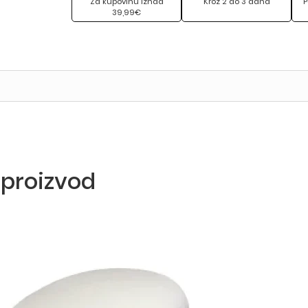
Za kupovinu iznad
Kroz 2 do 3 dana
P
39,99€
 proizvod