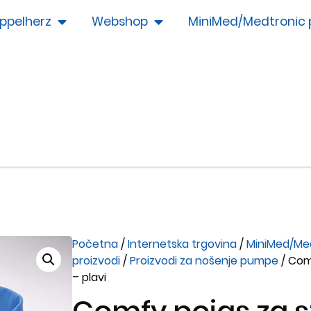
ppelherz
Webshop
MiniMed/Medtronic 
Početna
/
Internetska trgovina
/
MiniMed/Me
proizvodi
/
Proizvodi za nošenje pumpe
/ Com
– plavi