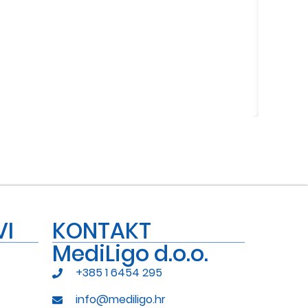
VI
KONTAKT
MediLigo d.o.o.
+385 1 6454 295
info@mediligo.hr