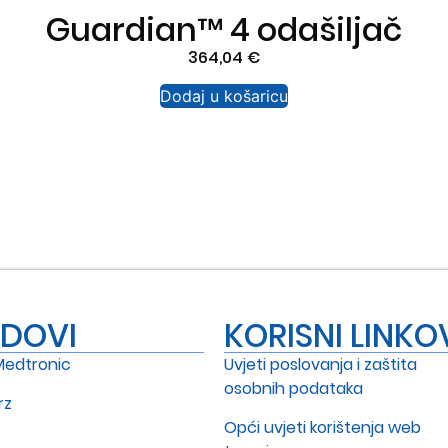
Guardian™ 4 odašiljač
364,04
€
Dodaj u košaricu
NDOVI
KORISNI LINKO
Medtronic
Uvjeti poslovanja i zaštita
osobnih podataka
rz
Opći uvjeti korištenja web