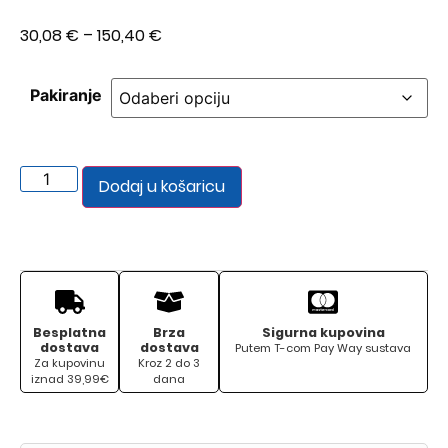
30,08
€
–
150,40
€
Pakiranje
Dodaj u košaricu
Besplatna
Brza
Sigurna kupovina
dostava
dostava
Putem T-com Pay Way sustava
Za kupovinu
Kroz 2 do 3
iznad 39,99€
dana