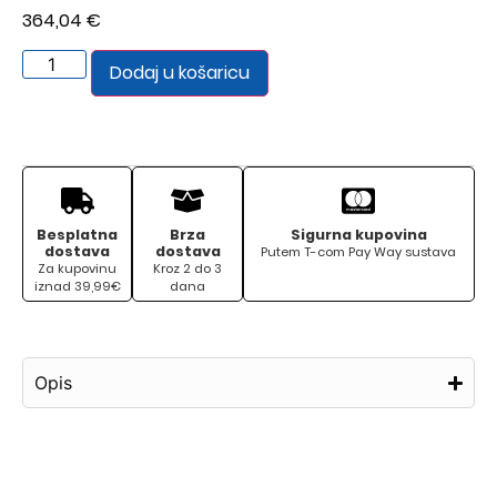
364,04
€
Dodaj u košaricu
Besplatna
Brza
Sigurna kupovina
dostava
dostava
Putem T-com Pay Way sustava
Za kupovinu
Kroz 2 do 3
iznad 39,99€
dana
Opis