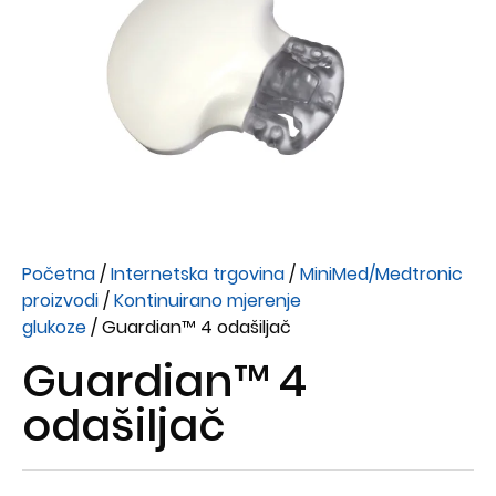
Početna
/
Internetska trgovina
/
MiniMed/Medtronic
proizvodi
/
Kontinuirano mjerenje
glukoze
/ Guardian™ 4 odašiljač
Guardian™ 4
odašiljač