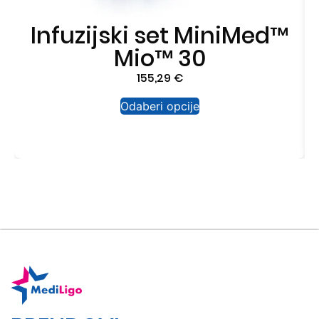
Infuzijski set MiniMed™
Mio™ 30
155,29
€
Odaberi opcije